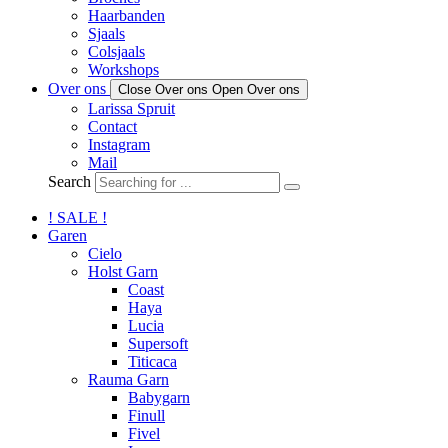
Haarbanden
Sjaals
Colsjaals
Workshops
Over ons
Close Over ons
Open Over ons
Larissa Spruit
Contact
Instagram
Mail
Search
! SALE !
Garen
Cielo
Holst Garn
Coast
Haya
Lucia
Supersoft
Titicaca
Rauma Garn
Babygarn
Finull
Fivel