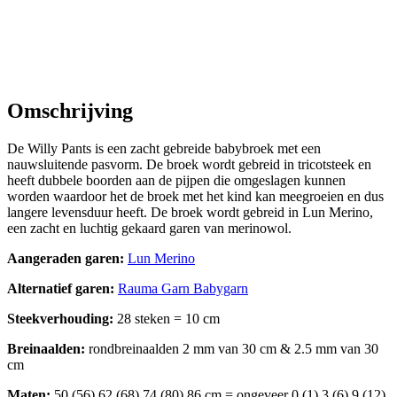
Omschrijving
De Willy Pants is een zacht gebreide babybroek met een
nauwsluitende pasvorm. De broek wordt gebreid in tricotsteek en
heeft dubbele boorden aan de pijpen die omgeslagen kunnen
worden waardoor het de broek met het kind kan meegroeien en dus
langere levensduur heeft. De broek wordt gebreid in Lun Merino,
een zacht en luchtig gekaard garen van merinowol.
Aangeraden garen:
Lun Merino
Alternatief garen:
Rauma Garn Babygarn
Steekverhouding:
28 steken = 10 cm
Breinaalden:
rondbreinaalden 2 mm van 30 cm & 2.5 mm van 30
cm
Maten:
50 (56) 62 (68) 74 (80) 86 cm = ongeveer 0 (1) 3 (6) 9 (12)