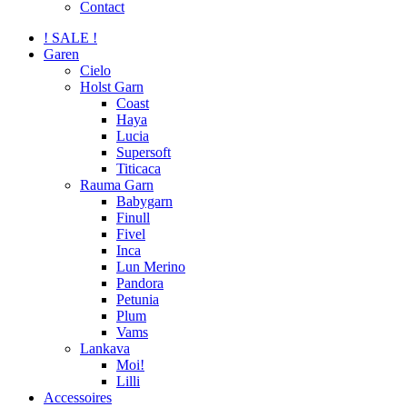
Contact
! SALE !
Garen
Cielo
Holst Garn
Coast
Haya
Lucia
Supersoft
Titicaca
Rauma Garn
Babygarn
Finull
Fivel
Inca
Lun Merino
Pandora
Petunia
Plum
Vams
Lankava
Moi!
Lilli
Accessoires