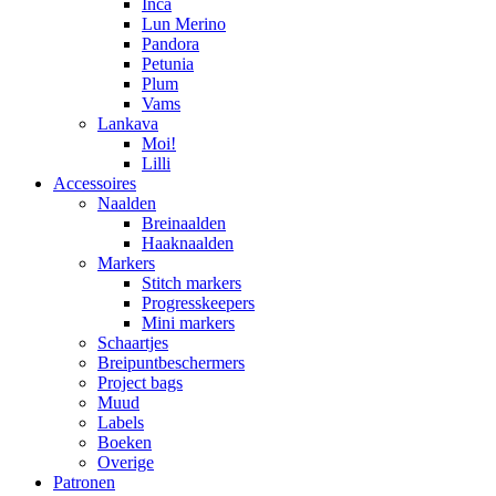
Inca
Lun Merino
Pandora
Petunia
Plum
Vams
Lankava
Moi!
Lilli
Accessoires
Naalden
Breinaalden
Haaknaalden
Markers
Stitch markers
Progresskeepers
Mini markers
Schaartjes
Breipuntbeschermers
Project bags
Muud
Labels
Boeken
Overige
Patronen