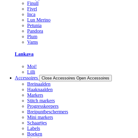
Finull
Fivel
Inca
Lun Merino
Petunia
Pandora
Plum
Vams
Lankava
Moi!
Lilli
Accessoires
Close Accessoires
Open Accessoires
Breinaalden
Haaknaalden
Markers
Stitch markers
Progresskeepers
Breipuntbeschermers
Mini markers
Schaartjes
Labels
Boeken