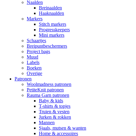
Naalden
Breinaalden
Haaknaalden
Markers
Stitch markers
Progresskeepers
Mini markers
Schaartjes
Breipuntbeschermers
Project bags
Muud
Labels
Boeken
Overige
Patronen
Woolmadness patronen
PetiteKnit patronen
Rauma Garn patronen
Baby & kids
T-shirts & topjes
Truien & vesten
Jurken & rokken
Mannen
Sjaals, mutsen & wanten
Home & accessoires