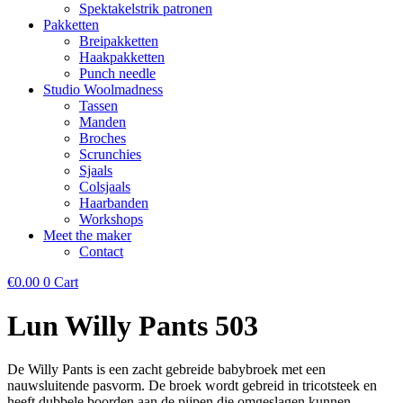
Spektakelstrik patronen
Pakketten
Breipakketten
Haakpakketten
Punch needle
Studio Woolmadness
Tassen
Manden
Broches
Scrunchies
Sjaals
Colsjaals
Haarbanden
Workshops
Meet the maker
Contact
€
0.00
0
Cart
Lun Willy Pants 503
De Willy Pants is een zacht gebreide babybroek met een
nauwsluitende pasvorm. De broek wordt gebreid in tricotsteek en
heeft dubbele boorden aan de pijpen die omgeslagen kunnen