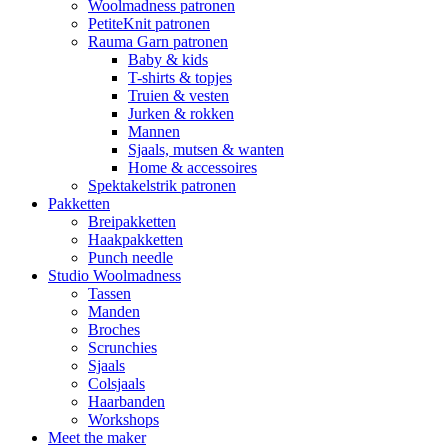
Woolmadness patronen
PetiteKnit patronen
Rauma Garn patronen
Baby & kids
T-shirts & topjes
Truien & vesten
Jurken & rokken
Mannen
Sjaals, mutsen & wanten
Home & accessoires
Spektakelstrik patronen
Pakketten
Breipakketten
Haakpakketten
Punch needle
Studio Woolmadness
Tassen
Manden
Broches
Scrunchies
Sjaals
Colsjaals
Haarbanden
Workshops
Meet the maker