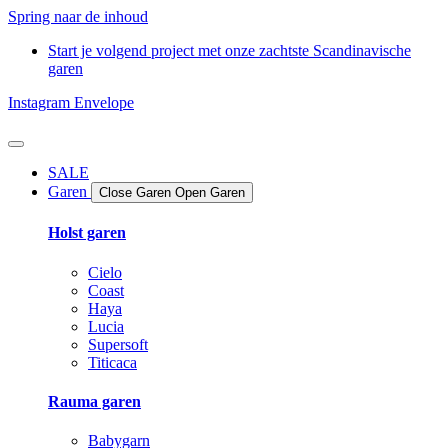
Spring naar de inhoud
Start je volgend project met onze zachtste Scandinavische
garen
Instagram
Envelope
SALE
Garen
Close Garen
Open Garen
Holst garen
Cielo
Coast
Haya
Lucia
Supersoft
Titicaca
Rauma garen
Babygarn