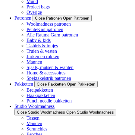
Muud
Project bags
Overige
Patronen
Close Patronen
Open Patronen
Woolmadness patronen
PetiteKnit patronen
Alle Rauma Garn patronen
Baby & kids
T-shirts & topjes
Truien & vesten
Jurken en rokken
Mannen
Sjaals, mutsen & wanten
Home & accessoires
Spektakelstrik patronen
Pakketten
Close Pakketten
Open Pakketten
Breipakketten
Haakpakketten
Punch needle pakketten
Studio Woolmadness
Close Studio Woolmadness
Open Studio Woolmadness
Tassen
Manden
Scrunchies
Broches